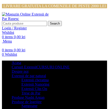
LIVRARE GRATUITA LA COMENZILE DE PESTE 2000 LEI
Search
Login / Register
Wishlist
0
items
0,00
lei
Menu
0
items
0,00
lei
0
Wishlist
Acasa
Cursuri Extensii
CURSURI ONLINE
Despre noi
Extensii de par natural
Extensii cheratina
Extensii Nanoring
Extensii Clip On
Trese de Par
Produse Nashi Argan
Produse de îngrijire
Șampoane