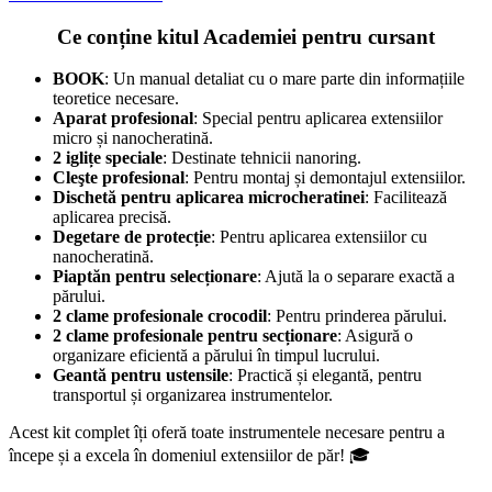
Ce conține kitul Academiei pentru cursant
BOOK
: Un manual detaliat cu o mare parte din informațiile
teoretice necesare.
Aparat profesional
: Special pentru aplicarea extensiilor
micro și nanocheratină.
2 iglițe speciale
: Destinate tehnicii nanoring.
Cleşte profesional
: Pentru montaj și demontajul extensiilor.
Dischetă pentru aplicarea microcheratinei
: Facilitează
aplicarea precisă.
Degetare de protecție
: Pentru aplicarea extensiilor cu
nanocheratină.
Piaptăn pentru selecționare
: Ajută la o separare exactă a
părului.
2 clame profesionale crocodil
: Pentru prinderea părului.
2 clame profesionale pentru secționare
: Asigură o
organizare eficientă a părului în timpul lucrului.
Geantă pentru ustensile
: Practică și elegantă, pentru
transportul și organizarea instrumentelor.
Acest kit complet îți oferă toate instrumentele necesare pentru a
începe și a excela în domeniul extensiilor de păr! 🎓