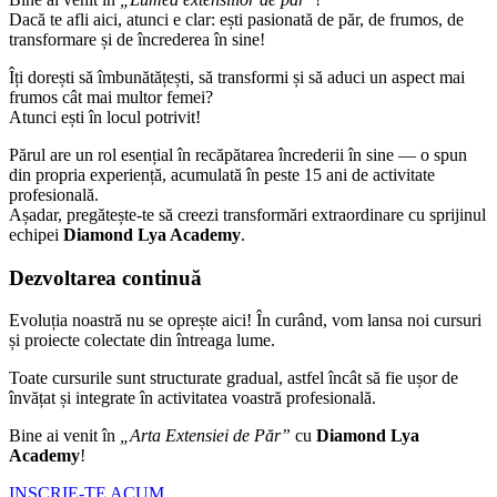
Dacă te afli aici, atunci e clar: ești pasionată de păr, de frumos, de
transformare și de încrederea în sine!
Îți dorești să îmbunătățești, să transformi și să aduci un aspect mai
frumos cât mai multor femei?
Atunci ești în locul potrivit!
Părul are un rol esențial în recăpătarea încrederii în sine — o spun
din propria experiență, acumulată în peste 15 ani de activitate
profesională.
Așadar, pregătește-te să creezi transformări extraordinare cu sprijinul
echipei
Diamond Lya Academy
.
Dezvoltarea continuă
Evoluția noastră nu se oprește aici! În curând, vom lansa noi cursuri
și proiecte colectate din întreaga lume.
Toate cursurile sunt structurate gradual, astfel încât să fie ușor de
învățat și integrate în activitatea voastră profesională.
Bine ai venit în
„Arta Extensiei de Păr”
cu
Diamond Lya
Academy
!
INSCRIE-TE ACUM