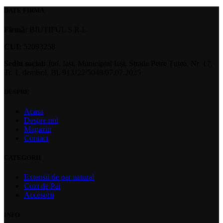
DATE FIRMA
Firmă:
BIUTIFUL S.R.L.
CUI:
52093258
Sediu social:
Jud. Iași, Municipiul Iași, Strada Petre Țuțea, Nr. 17,
Tr. 1, demisol, Bl. 913J22/5048/07.07.2025
DESPRE
Acasa
Despre noi
Magazin
Contact
CATEGORII
Extensii de par natural
Cozi de Par
Accesorii
INFO