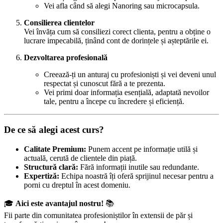
Vei afla când să alegi Nanoring sau microcapsula.
Consilierea clientelor
Vei învăța cum să consiliezi corect clienta, pentru a obține o
lucrare impecabilă, ținând cont de dorințele și așteptările ei.
Dezvoltarea profesională
Creează-ți un anturaj cu profesioniști și vei deveni unul
respectat și cunoscut fără a te prezenta.
Vei primi doar informația esențială, adaptată nevoilor
tale, pentru a începe cu încredere și eficiență.
De ce să alegi acest curs?
Calitate Premium:
Punem accent pe informație utilă și
actuală, cerută de clientele din piață.
Structură clară:
Fără informații inutile sau redundante.
Expertiză:
Echipa noastră îți oferă sprijinul necesar pentru a
porni cu dreptul în acest domeniu.
🎓
Aici este avantajul nostru!
📚
Fii parte din comunitatea profesioniștilor în extensii de păr și