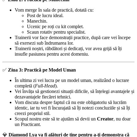
Vom merge în sala de practică, dotată cu:
Post de lucru ideal.
Manechin.
Ucenic pe roți cu kit complet.
Scaun rotativ pentru specialist.
Trainerii vor face demonstrații practice, după care vei începe
să exersezi sub îndrumarea lor.
Trainerii noștri, răbdători și dedicați, vor avea grijă să îți
insufle pasiunea pentru acest domeniu.
✅️
Ziua 3: Practică pe Model Uman
În ultima zi vei lucra pe un model uman, realizând o lucrare
completă (
Full-Head
).
Vei învăța să gestionezi situații dificile, să înțelegi avantajele și
dezavantajele fiecărei tehnici.
Vom discuta despre faptul că nu este obligatoriu să lucrăm
identic, iar tu vei fi încurajată să îți notezi concluziile și să îți
creezi propriul stil.
Scopul nostru este să te ajutăm să devii un
Creator
, nu doar
un Practicant.
💎
Diamond Lya va fi alături de tine pentru a-ți demonstra că