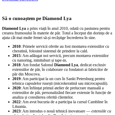
Să o cunoaștem pe Diamond Lya
Diamond Lya
a prins viață în anul 2010, odată cu pasiunea pentru
crearea frumosului în materie de păr. Totul a început din dorința de a
ajuta cât mai multe femei să-și recâștige încrederea în sine.
2010
: Primele servicii oferite au fost montarea extensiilor cu
cheratină, folosind sistemul de prindere la cald.
2015
: Am adăugat noi servicii, precum montarea extensiilor
cu nanoring, minituburi și tape-in.
2018
: Am fondat Salonul
Diamond Lya
, dedicat exclusiv
extensiilor de păr, în colaborare cu fondatori ai fabricilor de
păr din Moscova.
2019
: Am participat la un curs în Sankt Petersburg pentru
tehnica capsulelor rusești (microkeratină sau microcapsulă).
2020
: Am înființat primul atelier de prelucrare manuală a
extensiilor de păr, personalizând fiecare extensie în funcție de
analiza și consilierea oferită clientelor.
2022
: Am avut bucuria de a participa la cursul Cambline în
Lituania.
2023
: Am introdus o nouă tehnică inovatoare —
extensiile cu