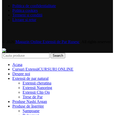
Politica de confidentialitate
Politica cookies
Termeni si conditii
Livrare si retur
© 2026
Magazin Online Extensii de Par Rusesc
. All rights reserved
Search
Acasa
Cursuri Extensii
CURSURI ONLINE
Despre noi
Extensii de par natural
Extensii cheratina
Extensii Nanoring
Extensii Clip On
Trese de Par
Produse Nashi Argan
Produse de îngrijire
Șampoane