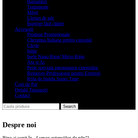
Balsamuri
Tratamente
Măști
Uleiuri de păr
Îngrijire fără clătire
Accesorii
Produse Promoționale
Cheratina Italiana pentru capsulat
Clește
Iglite
Inele Nano Ring/ Micro Ring
Ața și Ac
Perie speciala pieptanarea extensiilor
Remover Professional pentru Extensii
Rola de banda Super Tape
Cozi de Par
Detalii Transport
Contact
Search
Despre noi
Bine ai venit în
„Lumea extensiilor de păr”
!