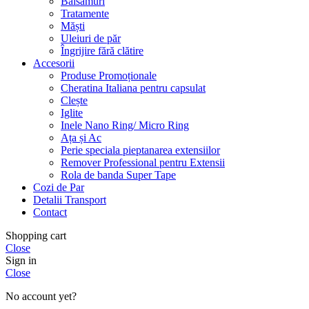
Balsamuri
Tratamente
Măști
Uleiuri de păr
Îngrijire fără clătire
Accesorii
Produse Promoționale
Cheratina Italiana pentru capsulat
Clește
Iglite
Inele Nano Ring/ Micro Ring
Ața și Ac
Perie speciala pieptanarea extensiilor
Remover Professional pentru Extensii
Rola de banda Super Tape
Cozi de Par
Detalii Transport
Contact
Shopping cart
Close
Sign in
Close
No account yet?