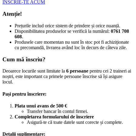
INSCRIE-TE ACUM
Atenție!
Prețurile includ orice sistem de prindere și orice nuanță.
Disponibilitatea produselor se verifică la numărul:
0761 708
608
.
Produsele care momentan nu sunt în stoc pot fi achiziționate
cu precomandă, livrarea având loc în decurs de câteva zile.
Cum mă înscriu?
Deoarece locurile sunt limitate la
6 persoane
pentru cei 2 traineri ai
noștri, este important ca primele persoane înscrise să își asigure
locul.
Pași pentru înscriere:
Plata unui avans de 500 €
Transfer bancar în contul firmei.
Completarea formularului de înscriere
Asigură-te că toate datele sunt corecte și complete.
Detalii suplimentare: