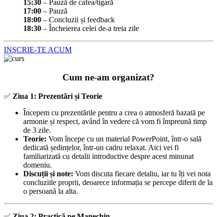
15:30
– Pauză de cafea/tigară
17:00
– Pauză
18:00
– Concluzii și feedback
18:30
– Încheierea celei de-a treia zile
INSCRIE-TE ACUM
Cum ne-am organizat?
✅️
Ziua 1: Prezentări și Teorie
Începem cu prezentările pentru a crea o atmosferă bazată pe
armonie și respect, având în vedere că vom fi împreună timp
de 3 zile.
Teorie:
Vom începe cu un material PowerPoint, într-o sală
dedicată ședințelor, într-un cadru relaxat. Aici vei fi
familiarizată cu detalii introductive despre acest minunat
domeniu.
Discuții și note:
Vom discuta fiecare detaliu, iar tu îți vei nota
concluziile proprii, deoarece informația se percepe diferit de la
o persoană la alta.
✅️
Ziua 2: Practică pe Manechin