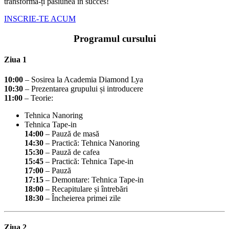
transformă-ți pasiunea în succes!
INSCRIE-TE ACUM
Programul cursului
Ziua 1
10:00
– Sosirea la Academia Diamond Lya
10:30
– Prezentarea grupului și introducere
11:00
– Teorie:
Tehnica Nanoring
Tehnica Tape-in
14:00
– Pauză de masă
14:30
– Practică: Tehnica Nanoring
15:30
– Pauză de cafea
15:45
– Practică: Tehnica Tape-in
17:00
– Pauză
17:15
– Demontare: Tehnica Tape-in
18:00
– Recapitulare și întrebări
18:30
– Încheierea primei zile
Ziua 2