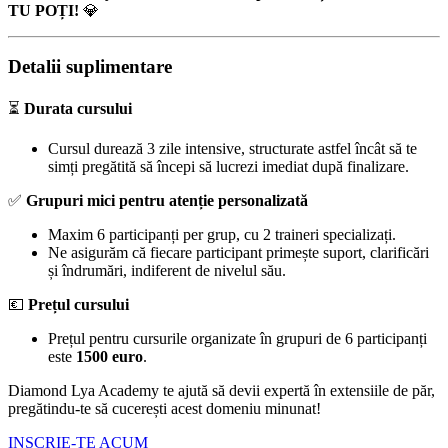
TU POȚI!
💎
Detalii suplimentare
⏳️
Durata cursului
Cursul durează 3 zile intensive, structurate astfel încât să te
simți pregătită să începi să lucrezi imediat după finalizare.
✅️
Grupuri mici pentru atenție personalizată
Maxim 6 participanți per grup, cu 2 traineri specializați.
Ne asigurăm că fiecare participant primește suport, clarificări
și îndrumări, indiferent de nivelul său.
💶
Prețul cursului
Prețul pentru cursurile organizate în grupuri de 6 participanți
este
1500 euro
.
Diamond Lya Academy te ajută să devii expertă în extensiile de păr,
pregătindu-te să cucerești acest domeniu minunat!
INSCRIE-TE ACUM