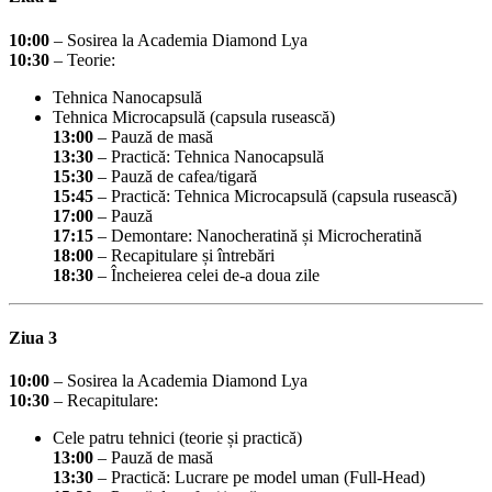
10:00
– Sosirea la Academia Diamond Lya
10:30
– Teorie:
Tehnica Nanocapsulă
Tehnica Microcapsulă (capsula rusească)
13:00
– Pauză de masă
13:30
– Practică: Tehnica Nanocapsulă
15:30
– Pauză de cafea/tigară
15:45
– Practică: Tehnica Microcapsulă (capsula rusească)
17:00
– Pauză
17:15
– Demontare: Nanocheratină și Microcheratină
18:00
– Recapitulare și întrebări
18:30
– Încheierea celei de-a doua zile
Ziua 3
10:00
– Sosirea la Academia Diamond Lya
10:30
– Recapitulare:
Cele patru tehnici (teorie și practică)
13:00
– Pauză de masă
13:30
– Practică: Lucrare pe model uman (Full-Head)