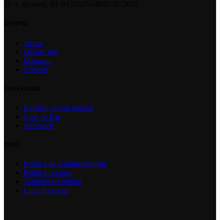
Tr. 1, demisol, Bl. 913J22/5048/07.07.2025
DESPRE
Acasa
Despre noi
Magazin
Contact
CATEGORII
Extensii de par natural
Cozi de Par
Accesorii
INFO
Politica de confidentialitate
Politica cookies
Termeni si conditii
Livrare si retur