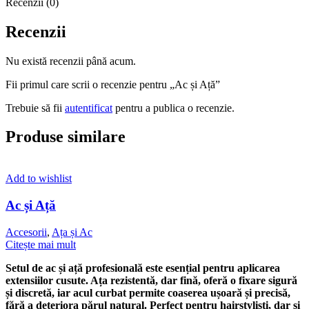
Recenzii (0)
Recenzii
Nu există recenzii până acum.
Fii primul care scrii o recenzie pentru „Ac și Ață”
Trebuie să fii
autentificat
pentru a publica o recenzie.
Produse similare
Add to wishlist
Ac și Ață
Accesorii
,
Ața și Ac
Citește mai mult
Setul de ac și ață profesională este esențial pentru aplicarea
extensiilor cusute. Ața rezistentă, dar fină, oferă o fixare sigură
și discretă, iar acul curbat permite coaserea ușoară și precisă,
fără a deteriora părul natural. Perfect pentru hairstyliști, dar și