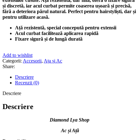
extensiilor cusute. Ața rezistentă, dar fină, oferă o fixare sigură
și discretă, iar acul curbat permite coaserea ușoară și precisă,
fără a deteriora părul natural. Perfect pentru hairstyliști, dar și
pentru utilizare acasă.
Ață rezistentă, special concepută pentru extensii
Acul curbat facilitează aplicarea rapidă
Fixare sigură și de lungă durată
Add to wishlist
Categorii:
Accesorii
,
Ața și Ac
Share:
Descriere
Recenzii (0)
Descriere
Descriere
Diamond Lya Shop
Ac și Ață