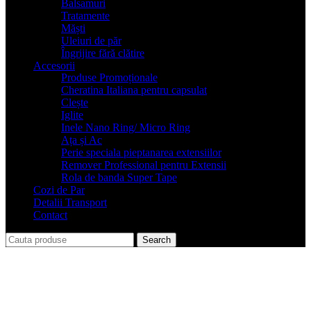
Balsamuri
Tratamente
Măști
Uleiuri de păr
Îngrijire fără clătire
Accesorii
Produse Promoționale
Cheratina Italiana pentru capsulat
Clește
Iglite
Inele Nano Ring/ Micro Ring
Ața și Ac
Perie speciala pieptanarea extensiilor
Remover Professional pentru Extensii
Rola de banda Super Tape
Cozi de Par
Detalii Transport
Contact
Search