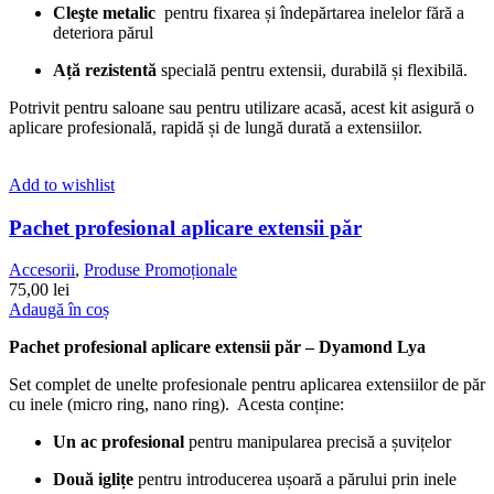
Cleşte metalic
pentru fixarea și îndepărtarea inelelor fără a
deteriora părul
Ață rezistentă
specială pentru extensii, durabilă și flexibilă.
Potrivit pentru saloane sau pentru utilizare acasă, acest kit asigură o
aplicare profesională, rapidă și de lungă durată a extensiilor.
Add to wishlist
Pachet profesional aplicare extensii păr
Accesorii
,
Produse Promoționale
75,00
lei
Adaugă în coș
Pachet profesional aplicare extensii păr – Dyamond Lya
Set complet de unelte profesionale pentru aplicarea extensiilor de păr
cu inele (micro ring, nano ring). Acesta conține:
Un ac profesional
pentru manipularea precisă a șuvițelor
Două iglițe
pentru introducerea ușoară a părului prin inele