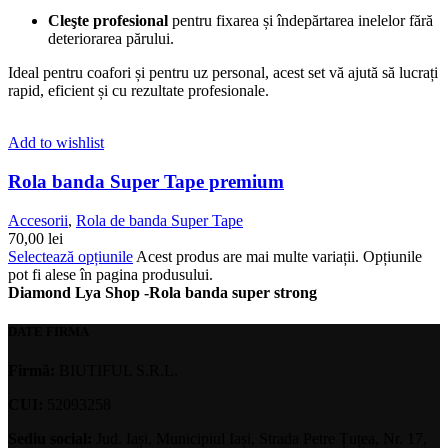
Cleşte profesional
pentru fixarea și îndepărtarea inelelor fără
deteriorarea părului.
Ideal pentru coafori și pentru uz personal, acest set vă ajută să lucrați
rapid, eficient și cu rezultate profesionale.
Add to wishlist
Rola banda Super Tape premium
Accesorii
,
Rola de banda Super Tape
70,00
lei
Selectează opțiunile
Acest produs are mai multe variații. Opțiunile
pot fi alese în pagina produsului.
Diamond Lya Shop -Rola banda super strong
DATE FIRMA
Firmă:
BIUTIFUL S.R.L.
CUI:
52093258
Sediu social:
Jud. Iași, Municipiul Iași, Strada Petre Țuțea, Nr. 17,