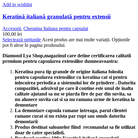
Add to wishlist
Keratină italiană granulată pentru extensii
Accesorii
,
Cheratina Italiana pentru capsulat
100,00
lei
Selectează opțiunile
Acest produs are mai multe variații. Opțiunile
pot fi alese în pagina produsului.
Diamond Lya Shop,magazinul care detine certificarea calitatii
premium pentru capsularea extensiilor dumneavoastra:
Keratina pura tip granule de origine italiana folosita
pentru capsularea extensiilor cu keratina cat si pentru
inlocuirea periodica a sistemului lor de prindere . Datorita
compozitiei, adezivul pe care il contine este unul de inalta
calitate ajutand sa nu se piarda fire de par din suvita, sa
nu alunece suvita cat si sa nu ramana urme de keratina la
demontare
La demontare capsula ramane intreaga, parul clientei
ramane curat si nu exista par rupt sau smuls datorita
demontarii
Produs destinat saloanelor fiind recomandat sa fie utilizat
doar de catre specialisti.