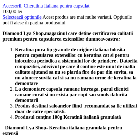
Accesorii
,
Cheratina Italiana pentru capsulat
100,00
lei
Selectează opțiunile
Acest produs are mai multe variații. Opțiunile
pot fi alese în pagina produsului.
Diamond Lya Shop,magazinul care detine certificarea calitatii
premium pentru capsularea extensiilor dumneavoastra:
Keratina pura tip granule de origine italiana folosita
pentru capsularea extensiilor cu keratina cat si pentru
inlocuirea periodica a sistemului lor de prindere . Datorita
compozitiei, adezivul pe care il contine este unul de inalta
calitate ajutand sa nu se piarda fire de par din suvita, sa
nu alunece suvita cat si sa nu ramana urme de keratina la
demontare
La demontare capsula ramane intreaga, parul clientei
ramane curat si nu exista par rupt sau smuls datorita
demontarii
Produs destinat saloanelor fiind recomandat sa fie utilizat
doar de catre specialisti.
Produsul conține 100g Keratină italiană granulată
Diamond Lya Shop- Keratina italiana granulata pentru
extensii