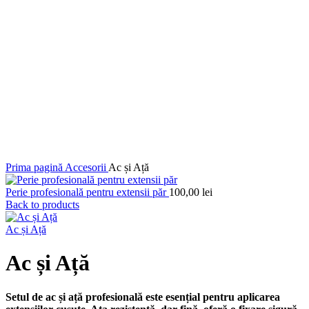
Prima pagină
Accesorii
Ac și Ață
Perie profesională pentru extensii păr
100,00
lei
Back to products
Ac și Ață
Ac și Ață
Setul de ac și ață profesională este esențial pentru aplicarea