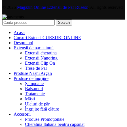
© 2026
Magazin Online Extensii de Par Rusesc
. All rights reserved
Search
Acasa
Cursuri Extensii
CURSURI ONLINE
Despre noi
Extensii de par natural
Extensii cheratina
Extensii Nanoring
Extensii Clip On
Trese de Par
Produse Nashi Argan
Produse de îngrijire
Șampoane
Balsamuri
Tratamente
Măști
Uleiuri de păr
Îngrijire fără clătire
Accesorii
Produse Promoționale
Cheratina Italiana pentru capsulat