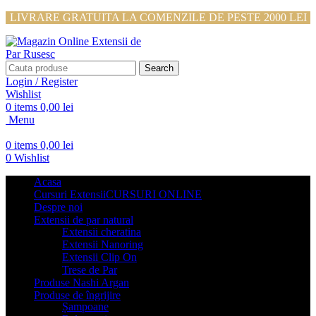
LIVRARE GRATUITA LA COMENZILE DE PESTE 2000 LEI
Search
Login / Register
Wishlist
0
items
0,00
lei
Menu
0
items
0,00
lei
0
Wishlist
Acasa
Cursuri Extensii
CURSURI ONLINE
Despre noi
Extensii de par natural
Extensii cheratina
Extensii Nanoring
Extensii Clip On
Trese de Par
Produse Nashi Argan
Produse de îngrijire
Șampoane