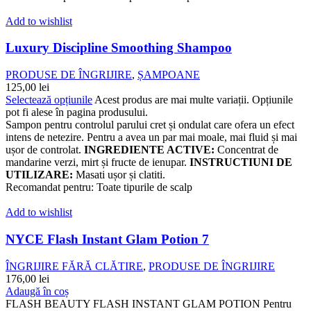
Add to wishlist
Luxury Discipline Smoothing Shampoo
PRODUSE DE ÎNGRIJIRE
,
ȘAMPOANE
125,00
lei
Selectează opțiunile
Acest produs are mai multe variații. Opțiunile
pot fi alese în pagina produsului.
Sampon pentru controlul parului cret și ondulat care ofera un efect
intens de netezire. Pentru a avea un par mai moale, mai fluid și mai
ușor de controlat.
INGREDIENTE ACTIVE:
Concentrat de
mandarine verzi, mirt și fructe de ienupar.
INSTRUCTIUNI DE
UTILIZARE:
Masati ușor și clatiti.
Recomandat pentru: Toate tipurile de scalp
Add to wishlist
NYCE Flash Instant Glam Potion 7
ÎNGRIJIRE FĂRĂ CLĂTIRE
,
PRODUSE DE ÎNGRIJIRE
176,00
lei
Adaugă în coș
FLASH BEAUTY FLASH INSTANT GLAM POTION Pentru