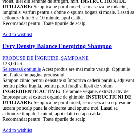
violet, ulei din seminte de struguri, mirt.
INSTRUCTIUNI DE
UTILIZARE:
Se aplica pe parul umed, se maseaza pe radacini,
lungimi si varfuri pentru a obtine o spuma bogata si moale. Lasati sa
actioneze intre 5 si 10 minute, apoi clatiti.
Recomandat pentru: Toate tipurile de scalp
Add to wishlist
Evry Density Balance Energizing Shampoo
PRODUSE DE ÎNGRIJIRE
,
ȘAMPOANE
123,00
lei
Selectează opțiunile
Acest produs are mai multe variații. Opțiunile
pot fi alese în pagina produsului.
Sampon zilnic pentru densitate si împotriva caderii parului, adjuvant
pentru pielea fragila, pentru parul fragil si lipsit de volum.
INGREDIENTE ACTIVE:
Ceramide vegane, extract activ de
împrospatare si extract organic de ghimbir.
INSTRUCTIUNI DE
UTILIZARE:
Se aplica pe parul umed; se maseaza cu o presiune
usoara pe scalp pana la obtinerea unei spume moi. Lasati sa
actioneze timp de 1 minut, apoi clatiti cu apa calda.
Recomandat pentru: Toate tipurile de scalp
Add to wishlist