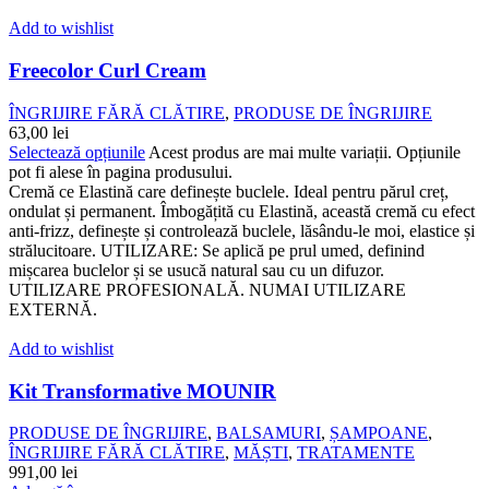
Add to wishlist
Freecolor Curl Cream
ÎNGRIJIRE FĂRĂ CLĂTIRE
,
PRODUSE DE ÎNGRIJIRE
63,00
lei
Selectează opțiunile
Acest produs are mai multe variații. Opțiunile
pot fi alese în pagina produsului.
Cremă ce Elastină care definește buclele. Ideal pentru părul creț,
ondulat și permanent. Îmbogățită cu Elastină, această cremă cu efect
anti-frizz, definește și controlează buclele, lăsându-le moi, elastice și
strălucitoare. UTILIZARE: Se aplică pe prul umed, definind
mișcarea buclelor și se usucă natural sau cu un difuzor.
UTILIZARE PROFESIONALĂ. NUMAI UTILIZARE
EXTERNĂ.
Add to wishlist
Kit Transformative MOUNIR
PRODUSE DE ÎNGRIJIRE
,
BALSAMURI
,
ȘAMPOANE
,
ÎNGRIJIRE FĂRĂ CLĂTIRE
,
MĂȘTI
,
TRATAMENTE
991,00
lei