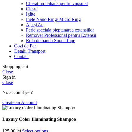
Cheratina Italiana pentru capsulat
Clește
Iglite
Inele Nano Ring/ Micro Ring
Ața și Ac
Perie speciala pieptanarea extensiilor
Remover Professional pentru Extensii
Rola de banda Super Tape
Cozi de Par
Detalii Transport
Contact
Shopping cart
Close
Sign in
Close
No account yet?
Create an Account
Luxury Color Illuminating Shampoo
125,00
lei
Select options