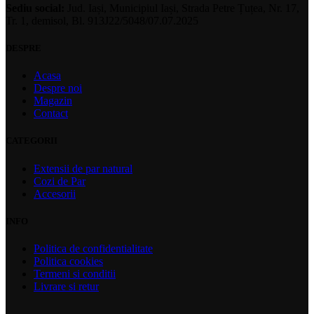
Sediu social:
Jud. Iași, Municipiul Iași, Strada Petre Țuțea, Nr. 17,
Tr. 1, demisol, Bl. 913J22/5048/07.07.2025
DESPRE
Acasa
Despre noi
Magazin
Contact
CATEGORII
Extensii de par natural
Cozi de Par
Accesorii
INFO
Politica de confidentialitate
Politica cookies
Termeni si conditii
Livrare si retur