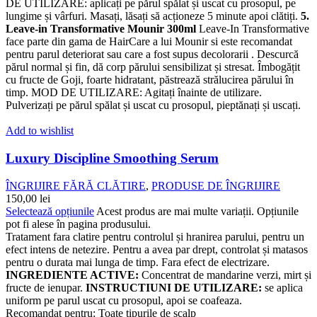
DE UTILIZARE: aplicați pe părul spălat și uscat cu prosopul, pe
lungime și vârfuri. Masați, lăsați să acționeze 5 minute apoi clătiți.
5.
Leave-in Transformative Mounir 300ml
Leave-In Transformative
face parte din gama de HairCare a lui Mounir si este recomandat
pentru parul deteriorat sau care a fost supus decolorarii . Descurcă
părul normal și fin, dă corp părului sensibilizat și stresat. Îmbogățit
cu fructe de Goji, foarte hidratant, păstrează strălucirea părului în
timp. MOD DE UTILIZARE: Agitați înainte de utilizare.
Pulverizați pe părul spălat și uscat cu prosopul, pieptănați și uscați.
Add to wishlist
Luxury Discipline Smoothing Serum
ÎNGRIJIRE FĂRĂ CLĂTIRE
,
PRODUSE DE ÎNGRIJIRE
150,00
lei
Selectează opțiunile
Acest produs are mai multe variații. Opțiunile
pot fi alese în pagina produsului.
Tratament fara clatire pentru controlul și hranirea parului, pentru un
efect intens de netezire. Pentru a avea par drept, controlat și matasos
pentru o durata mai lunga de timp. Fara efect de electrizare.
INGREDIENTE ACTIVE:
Concentrat de mandarine verzi, mirt și
fructe de ienupar.
INSTRUCTIUNI DE UTILIZARE:
se aplica
uniform pe parul uscat cu prosopul, apoi se coafeaza.
Recomandat pentru: Toate tipurile de scalp