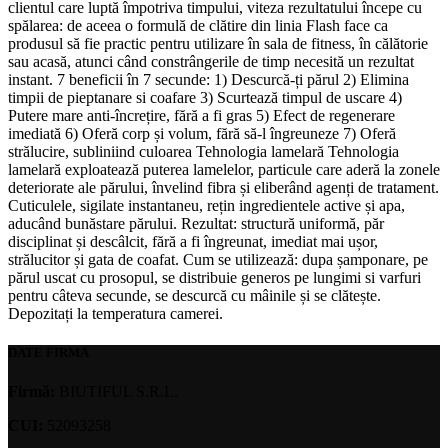
clientul care luptă împotriva timpului, viteza rezultatului începe cu
spălarea: de aceea o formulă de clătire din linia Flash face ca
produsul să fie practic pentru utilizare în sala de fitness, în călătorie
sau acasă, atunci când constrângerile de timp necesită un rezultat
instant. 7 beneficii în 7 secunde: 1) Descurcă-ți părul 2) Elimina
timpii de pieptanare si coafare 3) Scurtează timpul de uscare 4)
Putere mare anti-încrețire, fără a fi gras 5) Efect de regenerare
imediată 6) Oferă corp și volum, fără să-l îngreuneze 7) Oferă
strălucire, subliniind culoarea Tehnologia lamelară Tehnologia
lamelară exploatează puterea lamelelor, particule care aderă la zonele
deteriorate ale părului, învelind fibra și eliberând agenți de tratament.
Cuticulele, sigilate instantaneu, rețin ingredientele active și apa,
aducând bunăstare părului. Rezultat: structură uniformă, păr
disciplinat și descâlcit, fără a fi îngreunat, imediat mai ușor,
strălucitor și gata de coafat. Cum se utilizează: dupa șamponare, pe
părul uscat cu prosopul, se distribuie generos pe lungimi si varfuri
pentru câteva secunde, se descurcă cu mâinile și se clătește.
Depozitați la temperatura camerei.
DATE FIRMA
Firmă:
BIUTIFUL S.R.L.
CUI:
52093258