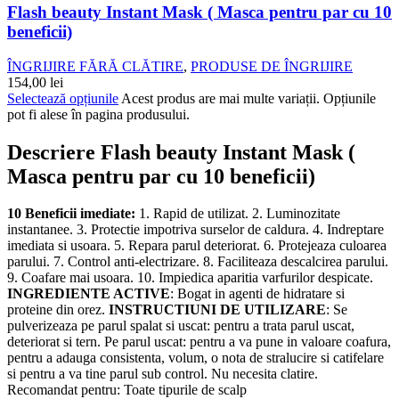
Flash beauty Instant Mask ( Masca pentru par cu 10
beneficii)
ÎNGRIJIRE FĂRĂ CLĂTIRE
,
PRODUSE DE ÎNGRIJIRE
154,00
lei
Selectează opțiunile
Acest produs are mai multe variații. Opțiunile
pot fi alese în pagina produsului.
Descriere Flash beauty Instant Mask (
Masca pentru par cu 10 beneficii)
10 Beneficii imediate:
1. Rapid de utilizat. 2. Luminozitate
instantanee. 3. Protectie impotriva surselor de caldura. 4. Indreptare
imediata si usoara. 5. Repara parul deteriorat. 6. Protejeaza culoarea
parului. 7. Control anti-electrizare. 8. Faciliteaza descalcirea parului.
9. Coafare mai usoara. 10. Impiedica aparitia varfurilor despicate.
INGREDIENTE ACTIVE
: Bogat in agenti de hidratare si
proteine din orez.
INSTRUCTIUNI DE UTILIZARE
: Se
pulverizeaza pe parul spalat si uscat: pentru a trata parul uscat,
deteriorat si tern. Pe parul uscat: pentru a va pune in valoare coafura,
pentru a adauga consistenta, volum, o nota de stralucire si catifelare
si pentru a va tine parul sub control. Nu necesita clatire.
Recomandat pentru: Toate tipurile de scalp