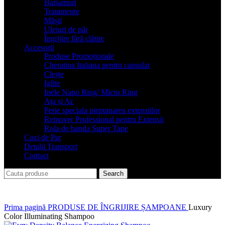
Balsamuri
Tratamente
Măști
Uleiuri de păr
Îngrijire fără clătire
Accesorii
Produse Promoționale
Cheratina Italiana pentru capsulat
Clește
Iglite
Inele Nano Ring/ Micro Ring
Ața și Ac
Perie speciala pieptanarea extensiilor
Remover Professional pentru Extensii
Rola de banda Super Tape
Cozi de Par
Detalii Transport
Contact
Search
Prima pagină
PRODUSE DE ÎNGRIJIRE
ȘAMPOANE
Luxury
Color Illuminating Shampoo