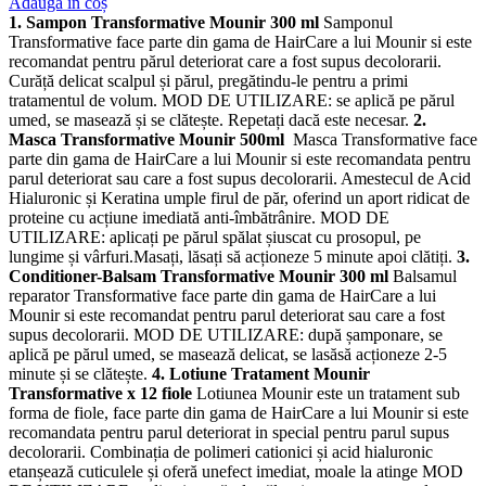
Adaugă în coș
1. Sampon Transformative Mounir 300 ml
Samponul
Transformative face parte din gama de HairCare a lui Mounir si este
recomandat pentru părul deteriorat care a fost supus decolorarii.
Curăță delicat scalpul și părul, pregătindu-le pentru a primi
tratamentul de volum. MOD DE UTILIZARE: se aplică pe părul
umed, se masează și se clătește. Repetați dacă este necesar.
2.
Masca Transformative Mounir 500ml
Masca Transformative face
parte din gama de HairCare a lui Mounir si este recomandata pentru
parul deteriorat sau care a fost supus decolorarii. Amestecul de Acid
Hialuronic și Keratina umple firul de păr, oferind un aport ridicat de
proteine cu acțiune imediată anti-îmbătrânire. MOD DE
UTILIZARE: aplicați pe părul spălat șiuscat cu prosopul, pe
lungime și vârfuri.Masați, lăsați să acționeze 5 minute apoi clătiți.
3.
Conditioner-Balsam Transformative Mounir 300 ml
Balsamul
reparator Transformative face parte din gama de HairCare a lui
Mounir si este recomandat pentru parul deteriorat sau care a fost
supus decolorarii. MOD DE UTILIZARE: după șamponare, se
aplică pe părul umed, se masează delicat, se lasăsă acționeze 2-5
minute și se clătește.
4. Lotiune Tratament Mounir
Transformative x 12 fiole
Lotiunea Mounir este un tratament sub
forma de fiole, face parte din gama de HairCare a lui Mounir si este
recomandata pentru parul deteriorat in special pentru parul supus
decolorarii. Combinația de polimeri cationici și acid hialuronic
etanșează cuticulele și oferă unefect imediat, moale la atinge MOD