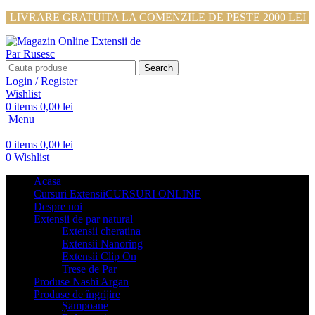
LIVRARE GRATUITA LA COMENZILE DE PESTE 2000 LEI
Search
Login / Register
Wishlist
0
items
0,00
lei
Menu
0
items
0,00
lei
0
Wishlist
Acasa
Cursuri Extensii
CURSURI ONLINE
Despre noi
Extensii de par natural
Extensii cheratina
Extensii Nanoring
Extensii Clip On
Trese de Par
Produse Nashi Argan
Produse de îngrijire
Șampoane