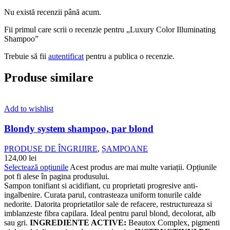
Nu există recenzii până acum.
Fii primul care scrii o recenzie pentru „Luxury Color Illuminating
Shampoo”
Trebuie să fii
autentificat
pentru a publica o recenzie.
Produse similare
Add to wishlist
Blondy system shampoo, par blond
PRODUSE DE ÎNGRIJIRE
,
ȘAMPOANE
124,00
lei
Selectează opțiunile
Acest produs are mai multe variații. Opțiunile
pot fi alese în pagina produsului.
Sampon tonifiant si acidifiant, cu proprietati progresive anti-
ingalbenire. Curata parul, contrasteaza uniform tonurile calde
nedorite. Datorita proprietatilor sale de refacere, restructureaza si
imblanzeste fibra capilara. Ideal pentru parul blond, decolorat, alb
sau gri.
INGREDIENTE ACTIVE:
Beautox Complex, pigmenti