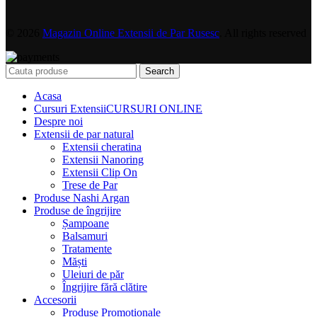
© 2026
Magazin Online Extensii de Par Rusesc
. All rights reserved
Search
Acasa
Cursuri Extensii
CURSURI ONLINE
Despre noi
Extensii de par natural
Extensii cheratina
Extensii Nanoring
Extensii Clip On
Trese de Par
Produse Nashi Argan
Produse de îngrijire
Șampoane
Balsamuri
Tratamente
Măști
Uleiuri de păr
Îngrijire fără clătire
Accesorii
Produse Promoționale