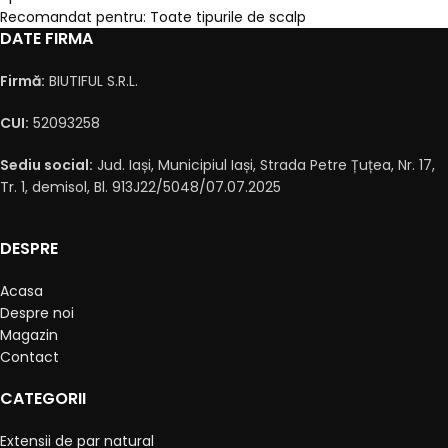
Recomandat pentru: Toate tipurile de scalp
DATE FIRMA
Firmă:
BIUTIFUL S.R.L.
CUI:
52093258
Sediu social:
Jud. Iași, Municipiul Iași, Strada Petre Țuțea, Nr. 17,
Tr. 1, demisol, Bl. 913J22/5048/07.07.2025
DESPRE
Acasa
Despre noi
Magazin
Contact
CATEGORII
Extensii de par natural