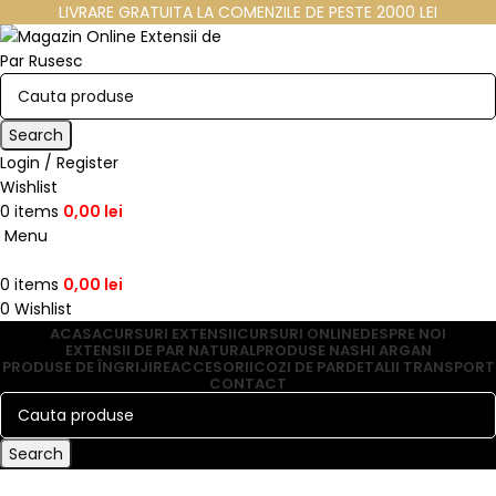
LIVRARE GRATUITA LA COMENZILE DE PESTE 2000 LEI
Search
Login / Register
Wishlist
0
items
0,00
lei
Menu
0
items
0,00
lei
0
Wishlist
ACASA
CURSURI EXTENSII
CURSURI ONLINE
DESPRE NOI
EXTENSII DE PAR NATURAL
PRODUSE NASHI ARGAN
PRODUSE DE ÎNGRIJIRE
ACCESORII
COZI DE PAR
DETALII TRANSPORT
CONTACT
Search