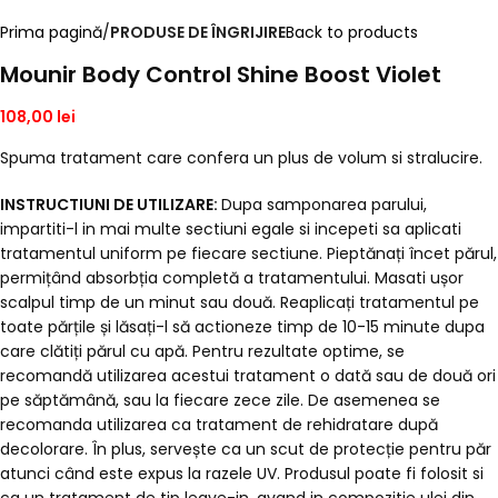
Prima pagină
PRODUSE DE ÎNGRIJIRE
Back to products
Mounir Body Control Shine Boost Violet
108,00
lei
Spuma tratament care confera un plus de volum si stralucire.
INSTRUCTIUNI DE UTILIZARE:
Dupa samponarea parului,
impartiti-l in mai multe sectiuni egale si incepeti sa aplicati
tratamentul uniform pe fiecare sectiune. Pieptănați încet părul,
permițând absorbția completă a tratamentului. Masati ușor
scalpul timp de un minut sau două. Reaplicați tratamentul pe
toate părțile și lăsați-l să actioneze timp de 10-15 minute dupa
care clătiți părul cu apă. Pentru rezultate optime, se
recomandă utilizarea acestui tratament o dată sau de două ori
pe săptămână, sau la fiecare zece zile. De asemenea se
recomanda utilizarea ca tratament de rehidratare după
decolorare. În plus, servește ca un scut de protecție pentru păr
atunci când este expus la razele UV. Produsul poate fi folosit si