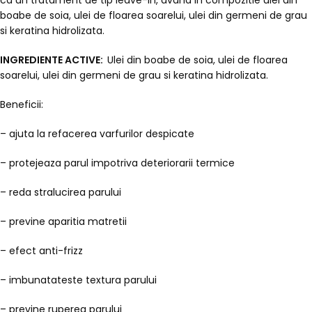
ca un tratament de tip leave-in, avand in compozitie ulei din
boabe de soia, ulei de floarea soarelui, ulei din germeni de grau
si keratina hidrolizata.
INGREDIENTE ACTIVE:
Ulei din boabe de soia, ulei de floarea
soarelui, ulei din germeni de grau si keratina hidrolizata.
Beneficii:
– ajuta la refacerea varfurilor despicate
– protejeaza parul impotriva deteriorarii termice
– reda stralucirea parului
– previne aparitia matretii
– efect anti-frizz
– imbunatateste textura parului
– previne ruperea parului