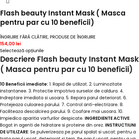
Flash beauty Instant Mask ( Masca
pentru par cu 10 beneficii)
ÎNGRIJIRE FĂRĂ CLĂTIRE
,
PRODUSE DE ÎNGRIJIRE
154,00
lei
Selectează opțiunile
Descriere Flash beauty Instant Mask
( Masca pentru par cu 10 beneficii)
10 Beneficii imediate:
1. Rapid de utilizat. 2. Luminozitate
instantanee. 3. Protectie impotriva surselor de caldura. 4.
Indreptare imediata si usoara. 5. Repara parul deteriorat. 6.
Protejeaza culoarea parului. 7. Control anti-electrizare. 8.
Faciliteaza descalcirea parului. 9. Coafare mai usoara. 10.
Impiedica aparitia varfurilor despicate.
INGREDIENTE ACTIVE
:
Bogat in agenti de hidratare si proteine din orez.
INSTRUCTIUNI
DE UTILIZARE
: Se pulverizeaza pe parul spalat si uscat: pentru a
trata parul uscat, deteriorat si tern. Pe parul uscat: pentru a va