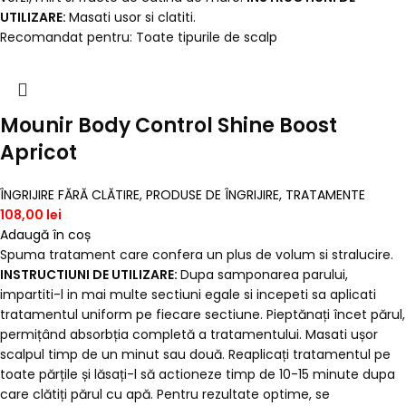
UTILIZARE:
Masati usor si clatiti.
Recomandat pentru: Toate tipurile de scalp
Mounir Body Control Shine Boost
Apricot
ÎNGRIJIRE FĂRĂ CLĂTIRE
,
PRODUSE DE ÎNGRIJIRE
,
TRATAMENTE
108,00
lei
Adaugă în coș
Spuma tratament care confera un plus de volum si stralucire.
INSTRUCTIUNI DE UTILIZARE:
Dupa samponarea parului,
impartiti-l in mai multe sectiuni egale si incepeti sa aplicati
tratamentul uniform pe fiecare sectiune. Pieptănați încet părul,
permițând absorbția completă a tratamentului. Masati ușor
scalpul timp de un minut sau două. Reaplicați tratamentul pe
toate părțile și lăsați-l să actioneze timp de 10-15 minute dupa
care clătiți părul cu apă. Pentru rezultate optime, se