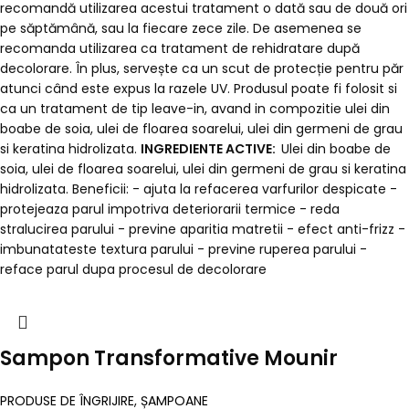
recomandă utilizarea acestui tratament o dată sau de două ori
pe săptămână, sau la fiecare zece zile. De asemenea se
recomanda utilizarea ca tratament de rehidratare după
decolorare. În plus, servește ca un scut de protecție pentru păr
atunci când este expus la razele UV. Produsul poate fi folosit si
ca un tratament de tip leave-in, avand in compozitie ulei din
boabe de soia, ulei de floarea soarelui, ulei din germeni de grau
si keratina hidrolizata.
INGREDIENTE ACTIVE:
Ulei din boabe de
soia, ulei de floarea soarelui, ulei din germeni de grau si keratina
hidrolizata. Beneficii: - ajuta la refacerea varfurilor despicate -
protejeaza parul impotriva deteriorarii termice - reda
stralucirea parului - previne aparitia matretii - efect anti-frizz -
imbunatateste textura parului - previne ruperea parului -
reface parul dupa procesul de decolorare
Sampon Transformative Mounir
PRODUSE DE ÎNGRIJIRE
,
ȘAMPOANE