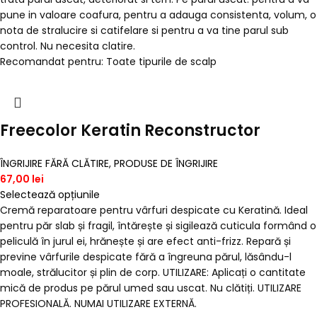
pune in valoare coafura, pentru a adauga consistenta, volum, o
nota de stralucire si catifelare si pentru a va tine parul sub
control. Nu necesita clatire.
Recomandat pentru: Toate tipurile de scalp
Freecolor Keratin Reconstructor
ÎNGRIJIRE FĂRĂ CLĂTIRE
,
PRODUSE DE ÎNGRIJIRE
67,00
lei
Selectează opțiunile
Cremă reparatoare pentru vârfuri despicate cu Keratină. Ideal
pentru păr slab și fragil, întărește și sigilează cuticula formând o
peliculă în jurul ei, hrănește și are efect anti-frizz. Repară și
previne vârfurile despicate fără a îngreuna părul, lăsându-l
moale, strălucitor și plin de corp. UTILIZARE: Aplicați o cantitate
mică de produs pe părul umed sau uscat. Nu clătiți. UTILIZARE
PROFESIONALĂ. NUMAI UTILIZARE EXTERNĂ.