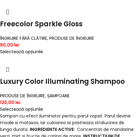
Freecolor Sparkle Gloss
ÎNGRIJIRE FĂRĂ CLĂTIRE
,
PRODUSE DE ÎNGRIJIRE
90,00
lei
Selectează opțiunile
Luxury Color Illuminating Shampoo
PRODUSE DE ÎNGRIJIRE
,
ȘAMPOANE
125,00
lei
Selectează opțiunile
Sampon cu efect iluminator pentru parul vopsit. Parul devine
moale si matasos, iar culoarea isi pastreaza stralucirea de
lunga durata.
INGREDIENTE ACTIVE:
Concentrat de mandarine
verzi, mirt si fructe de catina de mare.
INSTRUCTIUNI DE