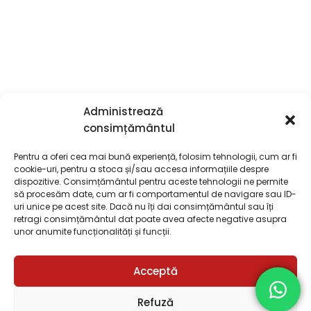
Administrează
consimțământul
DATE FIRMA
Pentru a oferi cea mai bună experiență, folosim tehnologii, cum ar fi
DESPRE
cookie-uri, pentru a stoca și/sau accesa informațiile despre
dispozitive. Consimțământul pentru aceste tehnologii ne permite
să procesăm date, cum ar fi comportamentul de navigare sau ID-
CATEGORII
uri unice pe acest site. Dacă nu îți dai consimțământul sau îți
retragi consimțământul dat poate avea afecte negative asupra
INFO
unor anumite funcționalități și funcții.
Acceptă
Refuză