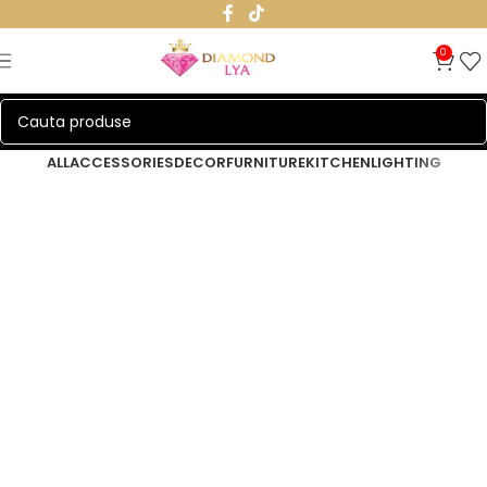
0
ALL
ACCESSORIES
DECOR
FURNITURE
KITCHEN
LIGHTING
Lighting
Venenatis nam phasellus