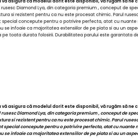
 a vă asigura că modelul dorit este disponibil, vă rugăm să n
 rusesc Diamond Lya, din categoria premium , conceput de specialis
extura si rezistent pentru ca nu este procesat chimic. Parul rusesc
t special concepute pentru o potrivire perfecta, atat cu nuante n
u se infoaie ca majoritatea extensiilor de pe piata si au un asp
a pe toata durata folosirii. Durabilitatea parului este garantata
 a vă asigura că modelul dorit este disponibil, vă rugăm să n
 rusesc Diamond Lya, din categoria premium , conceput de speciali
xtura si rezistent pentru ca nu este procesat chimic. Parul rusesc 
 special concepute pentru o potrivire perfecta, atat cu nuante na
u se infoaie ca majoritatea extensiilor de pe piata si au un aspe