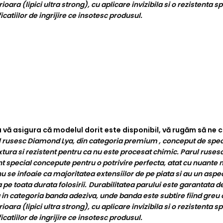
ra (lipici ultra strong), cu aplicare invizibila si o rezistenta sp
catiilor de ingrijire ce insotesc produsul.
 a vă asigura că modelul dorit este disponibil, vă rugăm să n
 rusesc Diamond Lya, din categoria premium , conceput de speciali
xtura si rezistent pentru ca nu este procesat chimic. Parul rusesc 
 special concepute pentru o potrivire perfecta, atat cu nuante na
u se infoaie ca majoritatea extensiilor de pe piata si au un aspe
 pe toata durata folosirii.
Durabilitatea parului este garantata d
 in categoria banda adeziva, unde banda este subtire fiind greu 
ra (lipici ultra strong), cu aplicare invizibila si o rezistenta sp
catiilor de ingrijire ce insotesc produsul.