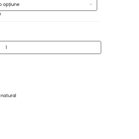
ă
 natural