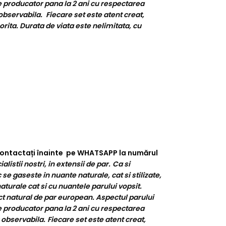
e producator pana la 2 ani cu respectarea
observabila.
Fiecare set este atent creat,
orita. Durata de viata este nelimitata, cu
e contactați înainte pe WHATSAPP la numărul
stii nostri, in extensii de par.
Ca si
se gaseste in nuante naturale, cat si stilizate,
turale cat si cu nuantele parului vopsit.
ct natural de par european. Aspectul parului
e producator pana la 2 ani cu respectarea
 observabila.
Fiecare set este atent creat,