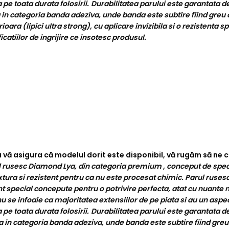
 pe toata durata folosirii.
Durabilitatea parului este garantata d
 in categoria banda adeziva, unde banda este subtire fiind greu 
ra (lipici ultra strong), cu aplicare invizibila si o rezistenta sp
catiilor de ingrijire ce insotesc produsul.
 a vă asigura că modelul dorit este disponibil, vă rugăm să n
 rusesc Diamond Lya, din categoria premium , conceput de speciali
xtura si rezistent pentru ca nu este procesat chimic. Parul rusesc 
 special concepute pentru o potrivire perfecta, atat cu nuante na
u se infoaie ca majoritatea extensiilor de pe piata si au un aspe
 pe toata durata folosirii.
Durabilitatea parului este garantata d
 in categoria banda adeziva, unde banda este subtire fiind greu