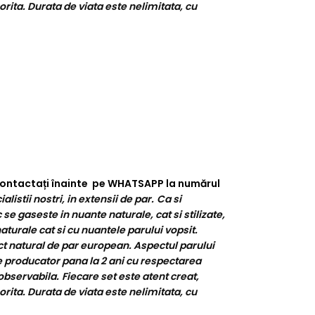
orita. Durata de viata este nelimitata, cu
e contactați înainte pe WHATSAPP la numărul
stii nostri, in extensii de par.
Ca si
se gaseste in nuante naturale, cat si stilizate,
turale cat si cu nuantele parului vopsit.
ct natural de par european. Aspectul parului
e producator pana la 2 ani cu respectarea
observabila.
Fiecare set este atent creat,
orita. Durata de viata este nelimitata, cu