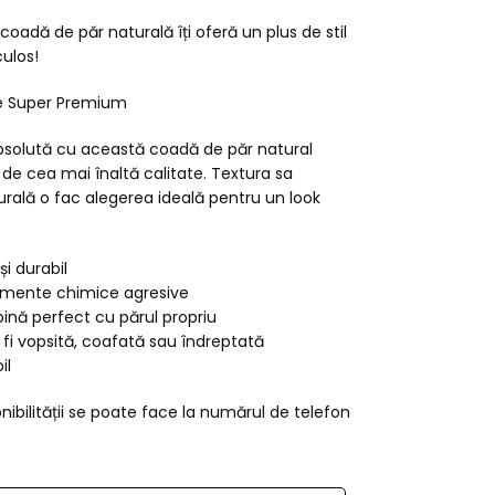
oadă de păr naturală îți oferă un plus de stil
ulos!
te Super Premium
bsolută cu această coadă de păr natural
, de cea mai înaltă calitate. Textura sa
urală o fac alegerea ideală pentru un look
și durabil
amente chimice agresive
ină perfect cu părul propriu
 fi vopsită, coafată sau îndreptată
il
nibilității se poate face la numărul de telefon