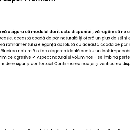
 a vă asigura că modelul dorit este disponibil, vă rugăm să n
cazie, această coadă de păr naturală îți oferă un plus de stil și
 rafinamentul și eleganța absolută cu această coadă de păr natu
ălucirea naturală o fac alegerea ideală pentru un look impecabil ș
mice agresive ✔ Aspect natural și voluminos – se îmbină perfect
ndere sigur și confortabil Confirmarea nuaței și verificarea disp