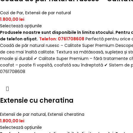
Cozi de Par
,
Extensii de par natural
1.800,00
lei
Selectează opțiunile
Produsele noastre sunt disponibile în limita stocului. Pentru
de telefon afișat.
Telefon: 0761708608
Perfectă pentru orice o
Coadă de păr natural rusesc – Calitate Super Premium Descoperă
de cea mai înaltă calitate. Textura sa mătăsoasă, suplețea și str
moale și durabil ✔ Calitate Super Premium – fără tratamente chi
coafat – poate fi vopsită, coafată sau îndreptată ✔ Sistem de pri
0761708608
Extensie cu cheratina
Extensii de par natural
,
Extensii cheratina
1.800,00
lei
Selectează opțiunile