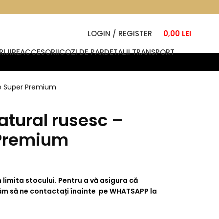
LOGIN / REGISTER
0,00
LEI
IJIRE
ACCESORII
COZI DE PAR
DETALII TRANSPORT
te Super Premium
atural rusesc –
 Premium
 limita stocului. Pentru a vă asigura că
găm să ne contactați înainte pe WHATSAPP la