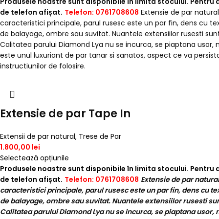
Produsele noastre sunt disponibile în limita stocului. Pentru
de telefon afișat.
Telefon: 0761708608
Extensie de par natural
caracteristici principale, parul rusesc este un par fin, dens cu t
de balayage, ombre sau suvitat. Nuantele extensiilor rusesti sun
Calitatea parului Diamond Lya nu se incurca, se piaptana usor, n
este unul luxuriant de par tanar si sanatos, aspect ce va persist
instructiunilor de folosire.
Extensie de par Tape In
Extensii de par natural
,
Trese de Par
1.800,00
lei
Selectează opțiunile
Produsele noastre sunt disponibile în limita stocului. Pentru
de telefon afișat.
Telefon: 0761708608
Extensie de par natural
caracteristici principale, parul rusesc este un par fin, dens cu te
de balayage, ombre sau suvitat. Nuantele extensiilor rusesti sunt
Calitatea parului Diamond Lya nu se incurca, se piaptana usor, n