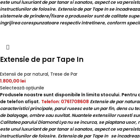
este unul luxuriant de par tanar si sanatos, aspect ce va persista
instructiunilor de folosire.
Extensia de par Tape In se incadreaza
sistemele de prindere/fixare a produselor sunt de calitate superioa
ingrijirea corespunzatoare respectiv intretinere, conform specifi
Extensie de par Tape In
Extensii de par natural
,
Trese de Par
1.800,00
lei
Selectează opțiunile
Produsele noastre sunt disponibile în limita stocului. Pentru
de telefon afișat.
Telefon: 0761708608
Extensie de par natural
caracteristici principale, parul rusesc este un par fin, dens cu te
de balayage, ombre sau suvitat. Nuantele extensiilor rusesti sunt
Calitatea parului Diamond Lya nu se incurca, se piaptana usor, n
este unul luxuriant de par tanar si sanatos, aspect ce va persista
instructiunilor de folosire.
Extensia de par Tape In se incadreaza