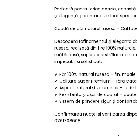
Perfectă pentru orice ocazie, această c
și eleganță, garantând un look spectac
Coadă de păr natural rusesc – Calita
Descoperă rafinamentul și eleganța a
rusesc, realizată din fire 100% naturale
mătăsoasă, suplețea și strălucirea nat
impecabil și sofisticat.
✔ Păr 100% natural rusesc – fin, moale 
✔ Calitate Super Premium – fără trat
✔ Aspect natural și voluminos – se îmb
✔ Rezistență și ușor de coafat – poate
✔ Sistem de prindere sigur și confortab
Confirmarea nuaței și verificarea dispo
0761708608