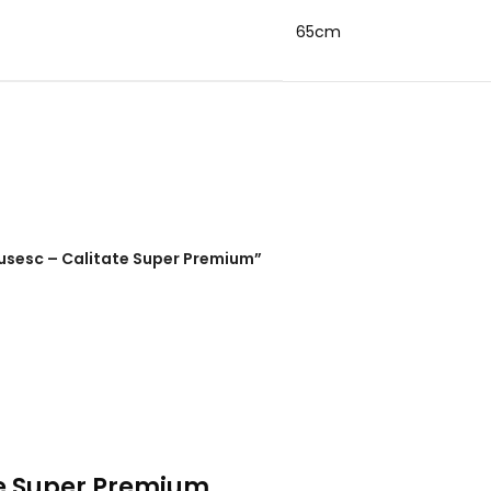
65cm
 rusesc – Calitate Super Premium”
te Super Premium