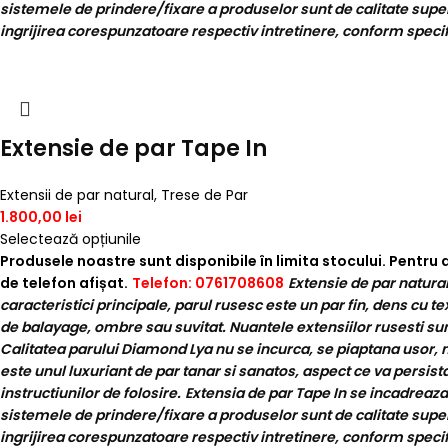
sistemele de prindere/fixare a produselor sunt de calitate superioa
ingrijirea corespunzatoare respectiv intretinere, conform specifi
Extensie de par Tape In
Extensii de par natural
,
Trese de Par
1.800,00
lei
Selectează opțiunile
Produsele noastre sunt disponibile în limita stocului. Pentru
de telefon afișat.
Telefon: 0761708608
Extensie de par natural
caracteristici principale, parul rusesc este un par fin, dens cu te
de balayage, ombre sau suvitat. Nuantele extensiilor rusesti sunt
Calitatea parului Diamond Lya nu se incurca, se piaptana usor, n
este unul luxuriant de par tanar si sanatos, aspect ce va persista
instructiunilor de folosire.
Extensia de par Tape In se incadreaza
sistemele de prindere/fixare a produselor sunt de calitate superioa
ingrijirea corespunzatoare respectiv intretinere, conform specifi