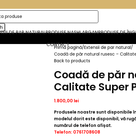
ch
NSII DE PAR NATURAL
PRODUSE NASHI ARGAN
PRODUSE DE ÎNGR
CONTACT
Prima pagină
Extensii de par natural
Coadă de păr natural rusesc – Calita
Back to products
Coadă de păr n
Calitate Super
1.800,00
lei
Produsele noastre sunt disponibile în
modelul dorit este disponibil, vă ru
numărul de telefon afișat.
Telefon: 0761708608