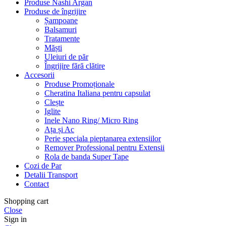
Produse Nashi Argan
Produse de îngrijire
Șampoane
Balsamuri
Tratamente
Măști
Uleiuri de păr
Îngrijire fără clătire
Accesorii
Produse Promoționale
Cheratina Italiana pentru capsulat
Clește
Iglite
Inele Nano Ring/ Micro Ring
Ața și Ac
Perie speciala pieptanarea extensiilor
Remover Professional pentru Extensii
Rola de banda Super Tape
Cozi de Par
Detalii Transport
Contact
Shopping cart
Close
Sign in