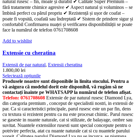
pagina
natural rusesc – fin, moale și durabil ✔ Calitate Super Premium –
produsului.
fără tratamente chimice agresive ✔ Aspect natural și voluminos – se
îmbină perfect cu părul propriu ✔ Rezistență și ușor de coafat –
poate fi vopsită, coafată sau îndreptată ✔ Sistem de prindere sigur și
confortabil Confirmarea nuaței și verificarea disponibilității se poate
face la numărul de telefon 0761708608
Add to wishlist
Extensie cu cheratina
Extensii de par natural
,
Extensii cheratina
1.800,00
lei
Acest
Selectează opțiunile
produs
Produsele noastre sunt disponibile în limita stocului. Pentru a
are
vă asigura că modelul dorit este disponibil, vă rugăm să ne
mai
contactați înainte pe WHATSAPP la numărul de telefon afișat.
multe
Telefon: 0761708608
Extensie de par natural rusesc Diamond Lya,
variații.
din categoria premium , conceput de specialistii nostri, in extensii de
Opțiunile
par. Ca si caracteristici principale, parul rusesc este un par fin, dens
pot
cu textura si rezistent pentru ca nu este procesat chimic. Parul rusesc
fi
se gaseste in nuante naturale, cat si stilizate, de balayage, ombre sau
alese
suvitat. Nuantele extensiilor rusesti sunt special concepute pentru o
în
potrivire perfecta, atat cu nuante naturale cat si cu nuantele parului
pagina
vopsit. Calitatea parului Diamond Lya nu se incurca, se piaptana