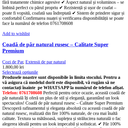
produsului.
fără tratamente chimice agresive ✔ Aspect natural și voluminos – se
îmbină perfect cu părul propriu ✔ Rezistență și ușor de coafat –
poate fi vopsită, coafată sau îndreptată ✔ Sistem de prindere sigur și
confortabil Confirmarea nuaței și verificarea disponibilității se poate
face la numărul de telefon 0761708608
Add to wishlist
Coadă de păr natural rusesc – Calitate Super
Premium
Cozi de Par
,
Extensii de par natural
1.800,00
lei
Acest
Selectează opțiunile
produs
Produsele noastre sunt disponibile în limita stocului. Pentru a
are
vă asigura că modelul dorit este disponibil, vă rugăm să ne
mai
contactați înainte pe WHATSAPP la numărul de telefon afișat.
multe
Telefon: 0761708608
Perfectă pentru orice ocazie, această coadă de
variații.
păr naturală îți oferă un plus de stil și eleganță, garantând un look
Opțiunile
spectaculos! Coadă de păr natural rusesc – Calitate Super Premium
pot
Descoperă rafinamentul și eleganța absolută cu această coadă de păr
fi
natural rusesc, realizată din fire 100% naturale, de cea mai înaltă
alese
calitate. Textura sa mătăsoasă, suplețea și strălucirea naturală o fac
în
alegerea ideală pentru un look impecabil și sofisticat. ✔ Păr 100%