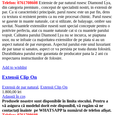
multe
Telefon: 0761708608
Extensie de par natural rusesc Diamond Lya,
variații.
din categoria premium , conceput de specialistii nostri, in extensii de
Opțiunile
par. Ca si caracteristici principale, parul rusesc este un par fin, dens
pot
cu textura si rezistent pentru ca nu este procesat chimic. Parul rusesc
fi
se gaseste in nuante naturale, cat si stilizate, de balayage, ombre sau
alese
suvitat. Nuantele extensiilor rusesti sunt special concepute pentru o
în
potrivire perfecta, atat cu nuante naturale cat si cu nuantele parului
pagina
vopsit. Calitatea parului Diamond Lya nu se incurca, se piaptana
produsului.
usor, nu se infoaie ca majoritatea extensiilor de pe piata si au un
aspect natural de par european. Aspectul parului este unul luxuriant
de par tanar si sanatos, aspect ce va persista pe toata durata folosirii.
Durabilitatea parului este garantata de producator pana la 2 ani cu
respectarea instructiunilor de folosire.
Add to wishlist
Extensii Clip On
Extensii de par natural
,
Extensii Clip On
1.800,00
lei
Adaugă în coș
Produsele noastre sunt disponibile în limita stocului. Pentru a
vă asigura că modelul dorit este disponibil, vă rugăm să ne
contactați înainte pe WHATSAPP la numărul de telefon afișat.
Telefon: 0761708608