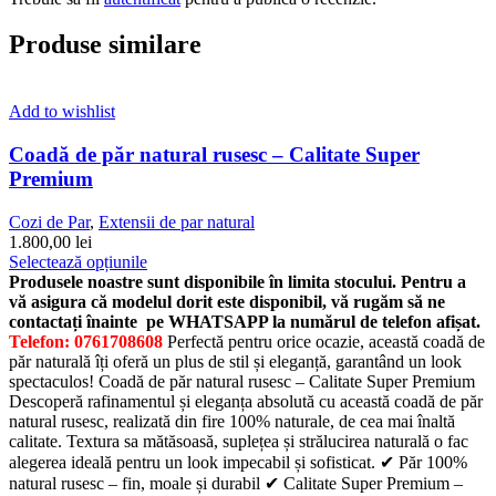
Produse similare
Add to wishlist
Coadă de păr natural rusesc – Calitate Super
Premium
Cozi de Par
,
Extensii de par natural
1.800,00
lei
Acest
Selectează opțiunile
produs
Produsele noastre sunt disponibile în limita stocului. Pentru a
are
vă asigura că modelul dorit este disponibil, vă rugăm să ne
mai
contactați înainte pe WHATSAPP la numărul de telefon afișat.
multe
Telefon: 0761708608
Perfectă pentru orice ocazie, această coadă de
variații.
păr naturală îți oferă un plus de stil și eleganță, garantând un look
Opțiunile
spectaculos! Coadă de păr natural rusesc – Calitate Super Premium
pot
Descoperă rafinamentul și eleganța absolută cu această coadă de păr
fi
natural rusesc, realizată din fire 100% naturale, de cea mai înaltă
alese
calitate. Textura sa mătăsoasă, suplețea și strălucirea naturală o fac
în
alegerea ideală pentru un look impecabil și sofisticat. ✔ Păr 100%
pagina
natural rusesc – fin, moale și durabil ✔ Calitate Super Premium –