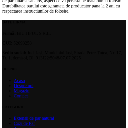
de par tanar si sanatos, aspect ce va persista pe toata durata folosirii.
Durabilitatea parului este garantata de producator pana la 2 ani cu
respectarea instructiunilor de folosire.
DATE FIRMA
Firmă:
BIUTIFUL S.R.L.
CUI:
52093258
Sediu social:
Jud. Iași, Municipiul Iași, Strada Petre Țuțea, Nr. 17,
Tr. 1, demisol, Bl. 913J22/5048/07.07.2025
DESPRE
Acasa
Despre noi
Magazin
Contact
CATEGORII
Extensii de par natural
Cozi de Par