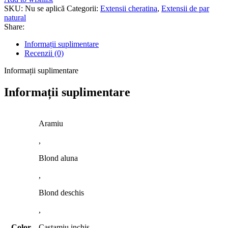
cheratina
SKU:
Nu se aplică
Categorii:
Extensii cheratina
,
Extensii de par
natural
Share:
Informații suplimentare
Recenzii (0)
Informații suplimentare
Informații suplimentare
Aramiu
,
Blond aluna
,
Blond deschis
,
Color
Castamiu inchis