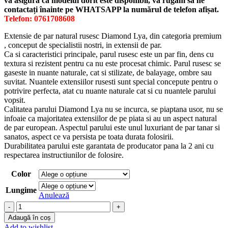
vă asigura că modelul dorit este disponibil, vă rugăm să ne
contactați înainte pe WHATSAPP la numărul de telefon afișat.
Telefon: 0761708608
Extensie de par natural rusesc Diamond Lya, din categoria premium
, conceput de specialistii nostri, in extensii de par.
Ca si caracteristici principale, parul rusesc este un par fin, dens cu
textura si rezistent pentru ca nu este procesat chimic. Parul rusesc se
gaseste in nuante naturale, cat si stilizate, de balayage, ombre sau
suvitat. Nuantele extensiilor rusesti sunt special concepute pentru o
potrivire perfecta, atat cu nuante naturale cat si cu nuantele parului
vopsit.
Calitatea parului Diamond Lya nu se incurca, se piaptana usor, nu se
infoaie ca majoritatea extensiilor de pe piata si au un aspect natural
de par european. Aspectul parului este unul luxuriant de par tanar si
sanatos, aspect ce va persista pe toata durata folosirii.
Durabilitatea parului este garantata de producator pana la 2 ani cu
respectarea instructiunilor de folosire.
Color
Lungime
Anulează
Cantitate
Extensie
Adaugă în coș
cu
Add to wishlist