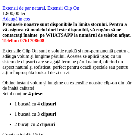
Extensii de par natural
,
Extensii Clip On
1.800,00
lei
Adaugă în coș
Produsele noastre sunt disponibile în limita stocului. Pentru a
vă asigura că modelul dorit este disponibil, vă rugăm să ne
contactați înainte pe WHATSAPP la numărul de telefon afișat.
Telefon: 0761708608
Extensiile Clip On sunt o soluție rapidă și non-permanentă pentru a
adăuga volum și lungime părului. Acestea se aplică ușor, cu un
sistem de clipsuri care se agață ferm pe părul natural, oferind un
aspect natural și sofisticat, perfect pentru ocazii speciale sau pentru
a-ți reîmprospăta look-ul de zi cu zi.
Obține instant volum și lungime cu extensiile noastre clip-on din păr
de înaltă calitate!
Setul conține
4 piese
:
1 bucată cu
4 clipsuri
1 bucată cu
3 clipsuri
2 bucăți cu
2 clipsuri
Greutate totală: 150 g