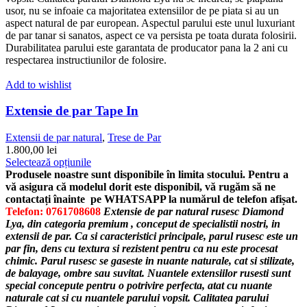
produsului.
usor, nu se infoaie ca majoritatea extensiilor de pe piata si au un
aspect natural de par european. Aspectul parului este unul luxuriant
de par tanar si sanatos, aspect ce va persista pe toata durata folosirii.
Durabilitatea parului este garantata de producator pana la 2 ani cu
respectarea instructiunilor de folosire.
Add to wishlist
Extensie de par Tape In
Extensii de par natural
,
Trese de Par
1.800,00
lei
Acest
Selectează opțiunile
produs
Produsele noastre sunt disponibile în limita stocului. Pentru a
are
vă asigura că modelul dorit este disponibil, vă rugăm să ne
mai
contactați înainte pe WHATSAPP la numărul de telefon afișat.
multe
Telefon: 0761708608
Extensie de par natural rusesc Diamond
variații.
Lya, din categoria premium , conceput de specialistii nostri, in
Opțiunile
extensii de par.
Ca si caracteristici principale, parul rusesc este un
pot
par fin, dens cu textura si rezistent pentru ca nu este procesat
fi
chimic. Parul rusesc se gaseste in nuante naturale, cat si stilizate,
alese
de balayage, ombre sau suvitat. Nuantele extensiilor rusesti sunt
în
special concepute pentru o potrivire perfecta, atat cu nuante
pagina
naturale cat si cu nuantele parului vopsit.
Calitatea parului