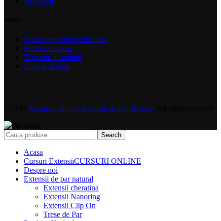
Accesorii
INFO
Politica de confidentialitate
Politica cookies
Termeni si conditii
Livrare si retur
© 2026
Magazin Online Extensii de Par Rusesc
. All rights reserved
Search
Acasa
Cursuri Extensii
CURSURI ONLINE
Despre noi
Extensii de par natural
Extensii cheratina
Extensii Nanoring
Extensii Clip On
Trese de Par