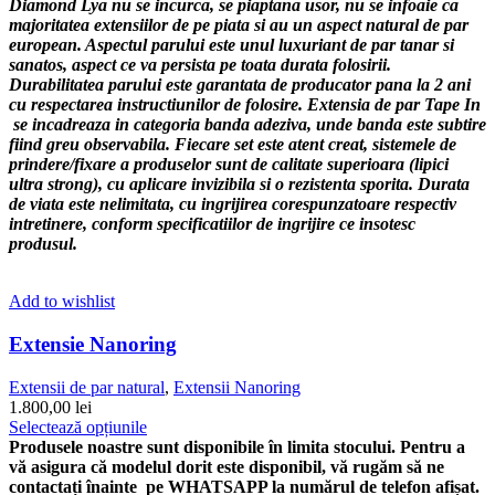
produsului.
Diamond Lya nu se incurca, se piaptana usor, nu se infoaie ca
majoritatea extensiilor de pe piata si au un aspect natural de par
european. Aspectul parului este unul luxuriant de par tanar si
sanatos, aspect ce va persista pe toata durata folosirii.
Durabilitatea parului este garantata de producator pana la 2 ani
cu respectarea instructiunilor de folosire.
Extensia de par Tape In
se incadreaza in categoria banda adeziva, unde banda este subtire
fiind greu observabila.
Fiecare set este atent creat, sistemele de
prindere/fixare a produselor sunt de calitate superioara (lipici
ultra strong), cu aplicare invizibila si o rezistenta sporita. Durata
de viata este nelimitata, cu ingrijirea corespunzatoare respectiv
intretinere, conform specificatiilor de ingrijire ce insotesc
produsul.
Add to wishlist
Extensie Nanoring
Extensii de par natural
,
Extensii Nanoring
1.800,00
lei
Acest
Selectează opțiunile
produs
Produsele noastre sunt disponibile în limita stocului. Pentru a
are
vă asigura că modelul dorit este disponibil, vă rugăm să ne
mai
contactați înainte pe WHATSAPP la numărul de telefon afișat.