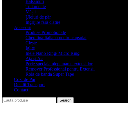
Balsamuri
Tratamente
Măști
Uleiuri de păr
Îngrijire fără clătire
Accesorii
Produse Promoționale
Cheratina Italiana pentru capsulat
Clește
Iglite
Inele Nano Ring/ Micro Ring
Ața și Ac
Perie speciala pieptanarea extensiilor
Remover Professional pentru Extensii
Rola de banda Super Tape
Cozi de Par
Detalii Transport
Contact
Search