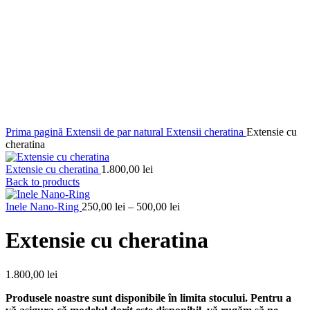
Prima pagină
Extensii de par natural
Extensii cheratina
Extensie cu
cheratina
Extensie cu cheratina
1.800,00
lei
Back to products
Interval
Inele Nano-Ring
250,00
lei
–
500,00
lei
de
prețuri:
Extensie cu cheratina
250,00 lei
până
la
1.800,00
lei
500,00 lei
Produsele noastre sunt disponibile în limita stocului. Pentru a