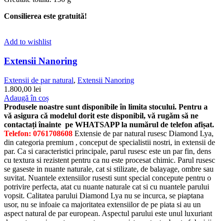
Consilierea este gratuită!
Add to wishlist
Extensii Nanoring
Extensii de par natural
,
Extensii Nanoring
1.800,00
lei
Adaugă în coș
Produsele noastre sunt disponibile în limita stocului. Pentru a
vă asigura că modelul dorit este disponibil, vă rugăm să ne
contactați înainte pe WHATSAPP la numărul de telefon afișat.
Telefon: 0761708608
Extensie de par natural rusesc Diamond Lya,
din categoria premium , conceput de specialistii nostri, in extensii de
par. Ca si caracteristici principale, parul rusesc este un par fin, dens
cu textura si rezistent pentru ca nu este procesat chimic. Parul rusesc
se gaseste in nuante naturale, cat si stilizate, de balayage, ombre sau
suvitat. Nuantele extensiilor rusesti sunt special concepute pentru o
potrivire perfecta, atat cu nuante naturale cat si cu nuantele parului
vopsit. Calitatea parului Diamond Lya nu se incurca, se piaptana
usor, nu se infoaie ca majoritatea extensiilor de pe piata si au un
aspect natural de par european. Aspectul parului este unul luxuriant