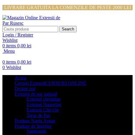
LIVRARE GRATUITA LA COMENZILE DE PESTE 2000 LEI
Search
Login / Register
Wishlist
0
items
0,00
lei
Menu
0
items
0,00
lei
0
Wishlist
Acasa
Cursuri Extensii
CURSURI ONLINE
Despre noi
Extensii de par natural
Extensii cheratina
Extensii Nanoring
Extensii Clip On
Trese de Par
Produse Nashi Argan
Produse de îngrijire
Șampoane