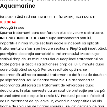
Aquamarine
ÎNGRIJIRE FĂRĂ CLĂTIRE
,
PRODUSE DE ÎNGRIJIRE
,
TRATAMENTE
108,00
lei
Adaugă în coș
Spuma tratament care confera un plus de volum si stralucire.
INSTRUCTIUNI DE UTILIZARE:
Dupa samponarea parului,
impartiti-l in mai multe sectiuni egale si incepeti sa aplicati
tratamentul uniform pe fiecare sectiune. Pieptănați încet părul,
permițând absorbția completă a tratamentului. Masati ușor
scalpul timp de un minut sau două. Reaplicați tratamentul pe
toate părțile și lăsați-l să actioneze timp de 10-15 minute dupa
care clătiți părul cu apă. Pentru rezultate optime, se
recomandă utilizarea acestui tratament o dată sau de două ori
pe săptămână, sau la fiecare zece zile. De asemenea se
recomanda utilizarea ca tratament de rehidratare după
decolorare. În plus, servește ca un scut de protecție pentru păr
atunci când este expus la razele UV. Produsul poate fi folosit si
ca un tratament de tip leave-in, avand in compozitie ulei din
boabe de soia, ulei de floarea soarelui, ulei din germeni de grau