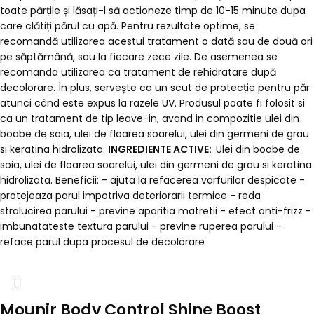
toate părțile și lăsați-l să actioneze timp de 10-15 minute dupa
care clătiți părul cu apă. Pentru rezultate optime, se
recomandă utilizarea acestui tratament o dată sau de două ori
pe săptămână, sau la fiecare zece zile. De asemenea se
recomanda utilizarea ca tratament de rehidratare după
decolorare. În plus, servește ca un scut de protecție pentru păr
atunci când este expus la razele UV. Produsul poate fi folosit si
ca un tratament de tip leave-in, avand in compozitie ulei din
boabe de soia, ulei de floarea soarelui, ulei din germeni de grau
si keratina hidrolizata.
INGREDIENTE ACTIVE:
Ulei din boabe de
soia, ulei de floarea soarelui, ulei din germeni de grau si keratina
hidrolizata. Beneficii: - ajuta la refacerea varfurilor despicate -
protejeaza parul impotriva deteriorarii termice - reda
stralucirea parului - previne aparitia matretii - efect anti-frizz -
imbunatateste textura parului - previne ruperea parului -
reface parul dupa procesul de decolorare
Mounir Body Control Shine Boost