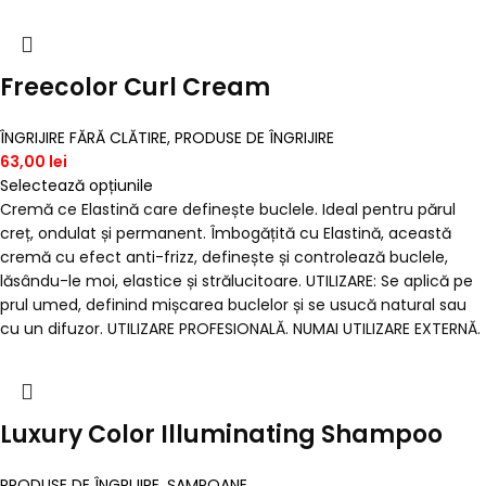
Freecolor Curl Cream
ÎNGRIJIRE FĂRĂ CLĂTIRE
,
PRODUSE DE ÎNGRIJIRE
63,00
lei
Selectează opțiunile
Cremă ce Elastină care definește buclele. Ideal pentru părul
creț, ondulat și permanent. Îmbogățită cu Elastină, această
cremă cu efect anti-frizz, definește și controlează buclele,
lăsându-le moi, elastice și strălucitoare. UTILIZARE: Se aplică pe
prul umed, definind mișcarea buclelor și se usucă natural sau
cu un difuzor. UTILIZARE PROFESIONALĂ. NUMAI UTILIZARE EXTERNĂ.
Luxury Color Illuminating Shampoo
PRODUSE DE ÎNGRIJIRE
,
ȘAMPOANE