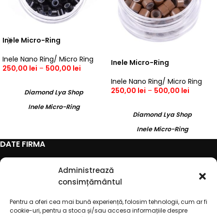
Inele Micro-Ring
Inele Nano Ring/ Micro Ring
Inele Micro-Ring
250,00
lei
–
500,00
lei
Inele Nano Ring/ Micro Ring
SELECTEAZĂ OPȚIUNILE
250,00
lei
–
500,00
lei
Diamond Lya Shop
SELECTEAZĂ OPȚIUNILE
Inele Micro-Ring
Diamond Lya Shop
Inele Micro-Ring
DATE FIRMA
DESPRE
Administrează
consimțământul
CATEGORII
Pentru a oferi cea mai bună experiență, folosim tehnologii, cum ar fi
INFO
cookie-uri, pentru a stoca și/sau accesa informațiile despre