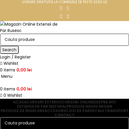
LIVRARE GRATUITA LA COMENZILE DE PESTE 2000 LEI
Search
Login / Register
Wishlist
0
items
0,00
lei
Menu
0
items
0,00
lei
0
Wishlist
ACASA
CURSURI EXTENSII
CURSURI ONLINE
DESPRE NOI
EXTENSII DE PAR NATURAL
PRODUSE NASHI ARGAN
PRODUSE DE ÎNGRIJIRE
ACCESORII
COZI DE PAR
DETALII TRANSPORT
CONTACT